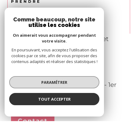
PRENDRE
CONTACT
Comme beaucoup, notre site
utilise les cookies
On aimerait vous accompagner pendant
Agence LES VILLAS Bordeaux et
Age
votre visite.
Bassin d'Arcachon
En poursuivant, vous acceptez l'utilisation des
06 
cookies par ce site, afin de vous proposer des
06.73.80.20.82
contenus adaptés et réaliser des statistiques !
nar
bordeaux@les-villas.fr
ge
11 
PARAMÉTRER
5 Allée des Acacias - Le Bridge - 1er
111
étage
33700
Mérignac
TOUT ACCEPTER
Contact