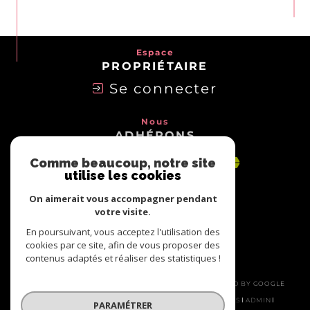
Espace
PROPRIÉTAIRE
Se connecter
Nous
ADHÉRONS
Comme beaucoup, notre site
utilise les cookies
On aimerait vous accompagner pendant
votre visite.
En poursuivant, vous acceptez l'utilisation des
cookies par ce site, afin de vous proposer des
contenus adaptés et réaliser des statistiques !
© 2026 | TOUS DROITS RÉSERVÉS | TRADUCTION POWERED BY GOOGLE
|
NOS HONORAIRES
PLAN DU SITE
MENTIONS LÉGALES
ADMIN
PARAMÉTRER
NOS LIENS
POLITIQUE RGPD
COOKIES