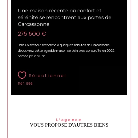
Carcassonne (11000)
Une maison récente où confort et
sérénité se rencontrent aux portes de
Carcassonne
275 600 €
Dans un secteur recherché à quelques minutes de Carcassonne,
découvrez cette agréable maison de plain-pied construite en 2022,
pensée pour offrir...
Sélectionner
Réf : 996
L'agence
VOUS PROPOSE D'AUTRES BIENS