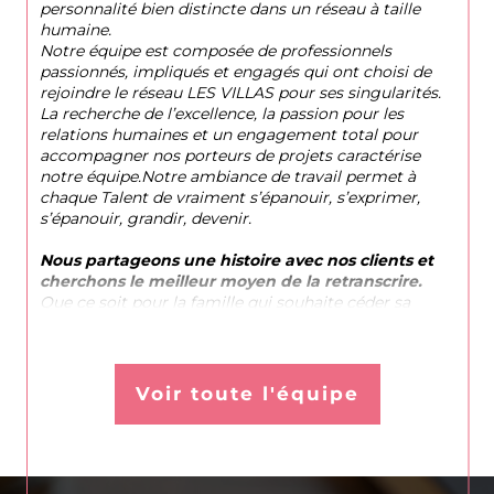
personnalité bien distincte dans un réseau à taille
humaine.
Notre équipe est composée de professionnels
passionnés, impliqués et engagés qui ont choisi de
rejoindre le réseau LES VILLAS pour ses singularités.
La recherche de l’excellence, la passion pour les
relations humaines et un engagement total pour
accompagner nos porteurs de projets caractérise
notre équipe.Notre ambiance de travail permet à
chaque Talent de vraiment s’épanouir, s’exprimer,
s’épanouir, grandir, devenir.
Nous partageons une histoire avec nos clients et
cherchons le meilleur moyen de la retranscrire.
Que ce soit pour la famille qui souhaite céder sa
maison ou pour celle qui recherche son nouveau lieu
de vie, nous avons à cœur de trouver la meilleure
solution pour ces 2 familles.
Nos avis clients sont une excellente récompense et le
Voir toute l'équipe
reflet de notre implication de chaque jour.
Notre charte d’engagement est une belle vitrine de
nos valeurs.
Parce que l’Immobilier est avant tout une affaire de
relations humaines.