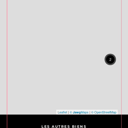
2
Leaflet
|
©
Maps
|
© OpenStreetMap
Jawg