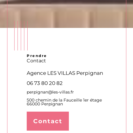
Prendre
Contact
 Perpignan
Agence LES VILLAS Bordeaux
et Bassin d'Arcachon
06.73.80.20.82
bordeaux@les-villas.fr
lle 1er étage
5 Allée des Acacias - Le Bridge - 1er
étage
33700 Mérignac
Contact