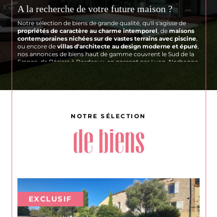
A la recherche de votre future maison ?
Notre sélection de biens de grande qualité, qu'il s'agisse de
propriétés de caractère au charme intemporel
, de
maisons
contemporaines nichées sur de vastes terrains avec piscine
,
ou encore de
villas d'architecte au design moderne et épuré
,
nos annonces de biens haut de gamme couvrent le Sud de la
France, de Béziers à Bordeaux, en passant par Lyon, Narbonne
et Perpignan.
Vous souhaitez vendre votre bien ?
Si vous envisagez de vendre votre bien, Les Villas est là pour
vous accompagner à chaque étape du processus. Notre
équipe de professionnels dévoués mettra en avant les atouts
NOTRE SÉLECTION
uniques de votre propriété pour
attirer les acheteurs
potentiels
.
de biens
De plus, notre service d'estimation immobilière vous donnera
une vision claire et précise de la
valeur de votre bien
sur le
marché actuel
.
Si vous avez l'intention de faire estimer un bien, faites
confiance à notre expertise pour obtenir des résultats précis et
pertinents.
Des experts de l'immobilier de prestige
EXCLUSIF
à vos côtés