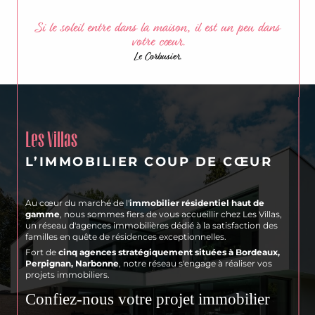
Si le soleil entre dans la maison, il est un peu dans
votre cœur.
Le Corbusier.
Les Villas
L’IMMOBILIER COUP DE CŒUR
Au cœur du marché de l'
immobilier résidentiel haut de
gamme
, nous sommes fiers de vous accueillir chez Les Villas,
un réseau d'agences immobilières dédié à la satisfaction des
familles en quête de résidences exceptionnelles.
Fort de
cinq agences stratégiquement situées à Bordeaux,
Perpignan, Narbonne
, notre réseau s'engage à réaliser vos
projets immobiliers.
Confiez-nous votre projet immobilier