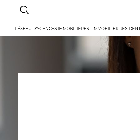
Type
Typ
VENTE
TYPE 
d'offre
de
bien
RÉSEAU D'AGENCES IMMOBILIÈRES - IMMOBILIER RÉSIDEN