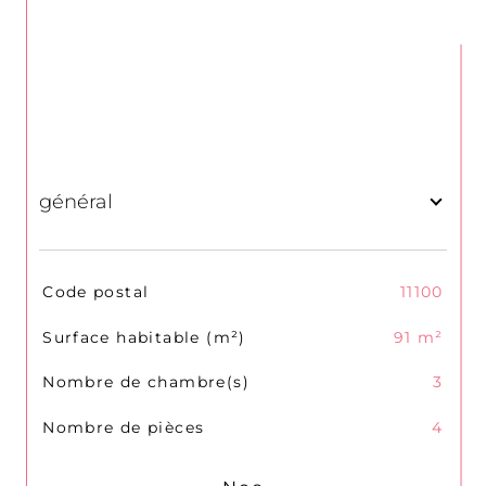
général
TRAD_SIROCCO_Caracteristique
Valeurs
Code postal
11100
Surface habitable (m²)
91 m²
Nombre de chambre(s)
3
Nombre de pièces
4