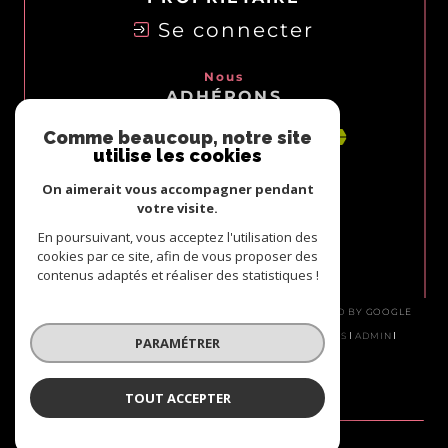
Se connecter
Nous
ADHÉRONS
Comme beaucoup, notre site
utilise les cookies
On aimerait vous accompagner pendant
votre visite.
En poursuivant, vous acceptez l'utilisation des
cookies par ce site, afin de vous proposer des
contenus adaptés et réaliser des statistiques !
© 2026 | TOUS DROITS RÉSERVÉS | TRADUCTION POWERED BY GOOGLE
|
NOS HONORAIRES
PLAN DU SITE
MENTIONS LÉGALES
ADMIN
PARAMÉTRER
NOS LIENS
POLITIQUE RGPD
COOKIES
TOUT ACCEPTER