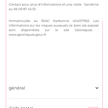
Contact pour plus d'informations et une visite : S
andrine 
a
u 06 09 87 45 53
Immatriculée au RSAC Narbonne 
404571952. 
Les 
informations sur les risques auxquels ce bien est exposé 
sont disponibles sur le site Géorisques : 
www.georisques.gouv.fr
général
TRAD_SIROCCO_Caracteristique
Valeurs
Code postal
11000