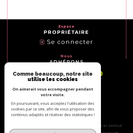
Espace
PROPRIÉTAIRE
Se connecter
Nous
ADHÉRONS
Comme beaucoup, notre site
utilise les cookies
On aimerait vous accompagner pendant
votre visite.
En poursuivant, vous acceptez l'utilisation des
cookies par ce site, afin de vous proposer des
contenus adaptés et réaliser des statistiques !
© 2026 | TOUS DROITS RÉSERVÉS | TRADUCTION POWERED BY GOOGLE
|
NOS HONORAIRES
PLAN DU SITE
MENTIONS LÉGALES
ADMIN