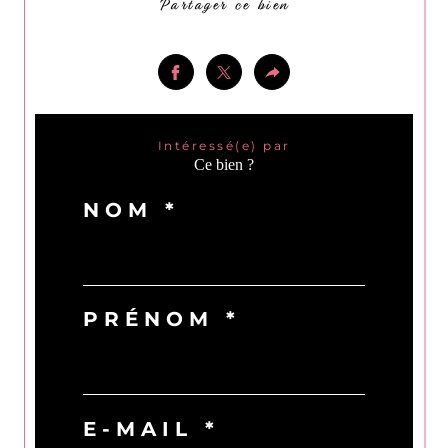
Partager ce bien
Intéressé(e) par
Ce bien ?
NOM *
PRÉNOM *
E-MAIL *