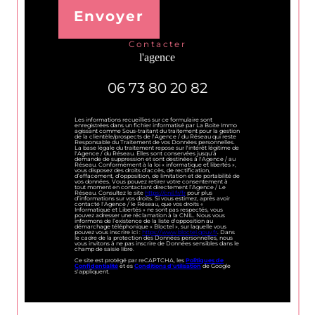
Envoyer
contacter
l'agence
06 73 80 20 82
Les informations recueillies sur ce formulaire sont
enregistrées dans un fichier informatisé par La Boite Immo
agissant comme Sous-traitant du traitement pour la gestion
de la clientèle/prospects de l'Agence / du Réseau qui reste
Responsable du Traitement de vos Données personnelles.
La base légale du traitement repose sur l'intérêt légitime de
l'Agence / du Réseau. Elles sont conservées jusqu'à
demande de suppression et sont destinées à l'Agence / au
Réseau. Conformément à la loi « informatique et libertés »,
vous disposez des droits d’accès, de rectification,
d’effacement, d’opposition, de limitation et de portabilité de
vos données. Vous pouvez retirer votre consentement à
tout moment en contactant directement l’Agence / Le
Réseau. Consultez le site
https://cnil.fr/fr
pour plus
d’informations sur vos droits. Si vous estimez, après avoir
contacté l'Agence / le Réseau, que vos droits «
Informatique et Libertés » ne sont pas respectés, vous
pouvez adresser une réclamation à la CNIL. Nous vous
informons de l’existence de la liste d'opposition au
démarchage téléphonique « Bloctel », sur laquelle vous
pouvez vous inscrire ici :
https://www.bloctel.gouv.fr
. Dans
le cadre de la protection des Données personnelles, nous
vous invitons à ne pas inscrire de Données sensibles dans le
champ de saisie libre.
Ce site est protégé par reCAPTCHA, les
Politiques de
Confidentialité
et es
Conditions d'utilisation
de Google
s'appliquent.