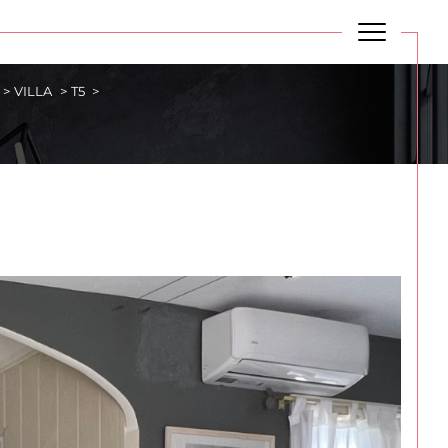
VILLA
T5
Budget
BUDGET
Plus de critères