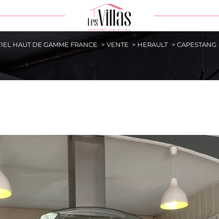
TIEL HAUT DE GAMME FRANCE
VENTE
HERAULT
CAPESTANG
e
Ville
DE BIEN
Référence
Rechercher