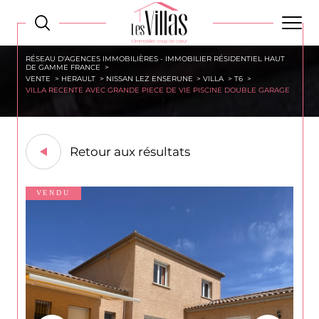
RÉSEAU D'AGENCES IMMOBILIÈRES - IMMOBILIER RÉSIDENTIEL HAUT
DE GAMME FRANCE
VENTE
HERAULT
NISSAN LEZ ENSERUNE
VILLA
T6
VILLA RECENTE AVEC GRANDE PIECE DE VIE PISCINE DOUBLE GARAGE
Retour aux résultats
VENDU