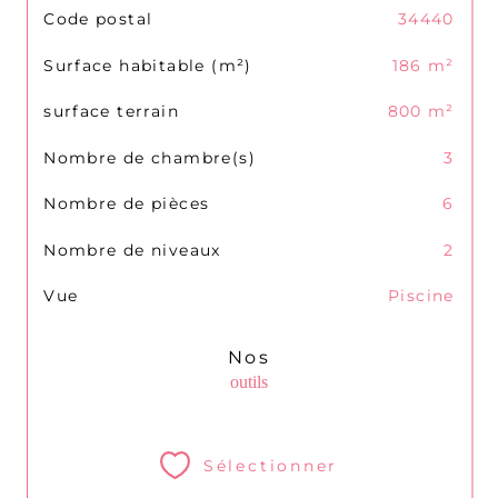
TRAD_SIROCCO_Caracteristique
Valeurs
Code postal
34440
Surface habitable (m²)
186 m²
surface terrain
800 m²
Nombre de chambre(s)
3
Nombre de pièces
6
Nombre de niveaux
2
Vue
Piscine
Nos
outils
Sélectionner