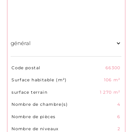
général
TRAD_SIROCCO_Caracteristique
Valeurs
Code postal
66300
Surface habitable (m²)
106 m²
surface terrain
1 270 m²
Nombre de chambre(s)
4
Nombre de pièces
6
Nombre de niveaux
2