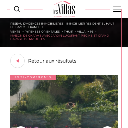
RÉSEAU D'AGENCES IMMOBILIÈRES - IMMOBILIER RÉSIDENTIEL HAUT
DE GAMME FRANCE
VENTE
PYRENEES ORIENTALES
THUIR
VILLA
T6
MAISON DE CHARME AVEC JARDIN LUXURIANT PISCINE ET GRAND
GARAGE 155 M2 UTILES
Retour aux résultats
SOUS-COMPROMIS