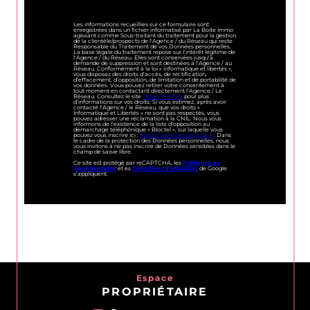
Les informations recueillies sur ce formulaire sont
enregistrées dans un fichier informatisé par La Boite Immo
agissant comme Sous-traitant du traitement pour la gestion
de la clientèle/prospects de l'Agence / du Réseau qui reste
Responsable du Traitement de vos Données personnelles.
La base légale du traitement repose sur l'intérêt légitime de
l'Agence / du Réseau. Elles sont conservées jusqu'à
demande de suppression et sont destinées à l'Agence / au
Réseau. Conformément à la loi « informatique et libertés »,
vous disposez des droits d’accès, de rectification,
d’effacement, d’opposition, de limitation et de portabilité de
vos données. Vous pouvez retirer votre consentement à
tout moment en contactant directement l’Agence / Le
Réseau. Consultez le site
https://cnil.fr/fr
pour plus
d’informations sur vos droits. Si vous estimez, après avoir
contacté l'Agence / le Réseau, que vos droits «
Informatique et Libertés » ne sont pas respectés, vous
pouvez adresser une réclamation à la CNIL. Nous vous
informons de l’existence de la liste d'opposition au
démarchage téléphonique « Bloctel », sur laquelle vous
pouvez vous inscrire ici :
https://www.bloctel.gouv.fr
. Dans
le cadre de la protection des Données personnelles, nous
vous invitons à ne pas inscrire de Données sensibles dans le
champ de saisie libre.
Ce site est protégé par reCAPTCHA, les
Politiques de
Confidentialité
et es
Conditions d'utilisation
de Google
s'appliquent.
Espace
PROPRIÉTAIRE