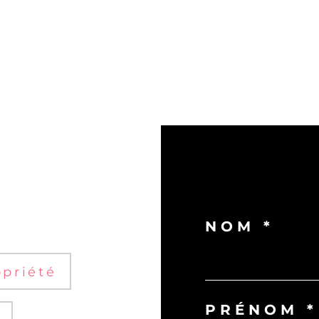
NOM *
priété
PRÉNOM *