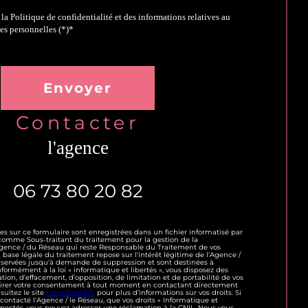
 la Politique de confidentialité et des informations relatives au
es personnelles (*)*
toire
Envoyer
contacter
l'agence
06 73 80 20 82
ies sur ce formulaire sont enregistrées dans un fichier informatisé par
omme Sous-traitant du traitement pour la gestion de la
'Agence / du Réseau qui reste Responsable du Traitement de vos
base légale du traitement repose sur l'intérêt légitime de l'Agence /
nservées jusqu'à demande de suppression et sont destinées à
formément à la loi « informatique et libertés », vous disposez des
cation, d’effacement, d’opposition, de limitation et de portabilité de vos
tirer votre consentement à tout moment en contactant directement
sultez le site
https://cnil.fr/fr
pour plus d’informations sur vos droits. Si
 contacté l'Agence / le Réseau, que vos droits « Informatique et
spectés, vous pouvez adresser une réclamation à la CNIL. Nous vous