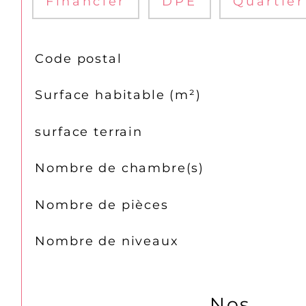
Financier
DPE
Quartier
TRAD_SIROCCO_Caracteristique
Valeurs
Code postal
Surface habitable (m²)
surface terrain
Nombre de chambre(s)
Nombre de pièces
Nombre de niveaux
Nos