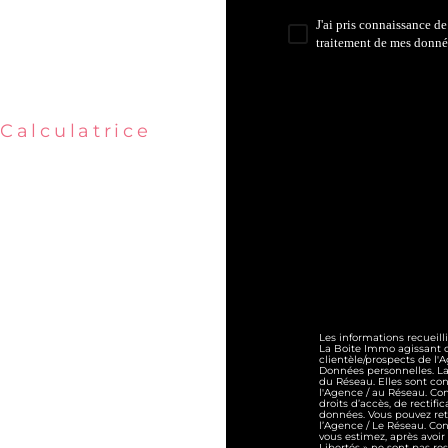
J'ai pris connaissance de
traitement de mes donné
* Champ obliga
Calculatrice
Les informations recueill
La Boite Immo agissant c
clientèle/prospects de l
Données personnelles. La 
du Réseau. Elles sont co
l'Agence / au Réseau. Con
droits d’accès, de rectifi
données. Vous pouvez re
l’Agence / Le Réseau. Con
vous estimez, après avoir
Libertés » ne sont pas re