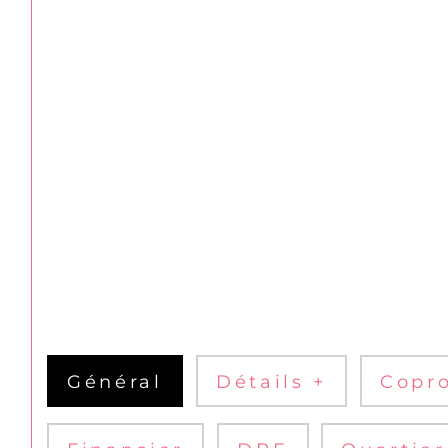
Général
Détails +
Copro