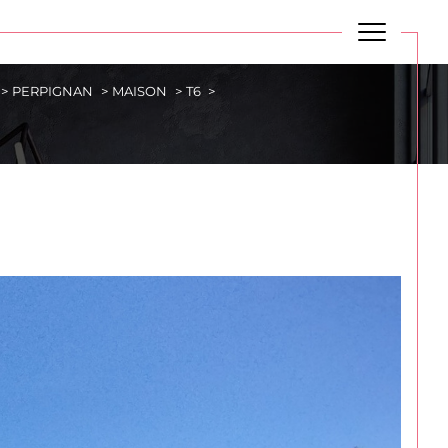
PERPIGNAN
MAISON
T6
Budget
BUDGET
Plus de critères