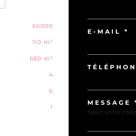
66000
E-MAIL *
110 m²
680 m²
TÉLÉPHON
4
6
MESSAGE 
1