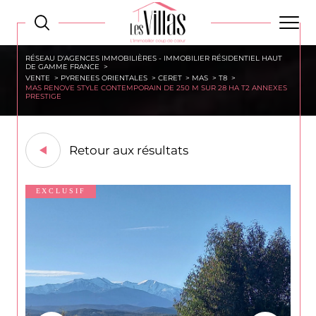
RÉSEAU D'AGENCES IMMOBILIÈRES - IMMOBILIER RÉSIDENTIEL HAUT
DE GAMME FRANCE
VENTE
PYRENEES ORIENTALES
CERET
MAS
T8
MAS RENOVE STYLE CONTEMPORAIN DE 250 M SUR 28 HA T2 ANNEXES
PRESTIGE
Retour aux résultats
EXCLUSIF