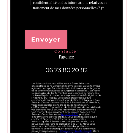
confidentialité et des informations relatives au
traitement de mes données personnelles (*)*
* Champ obligatoire
Envoyer
contacter
l'agence
06 73 80 20 82
Les informations recueillies sur ce formulaire sont
enregistrées dans un fichier informatisé par La Boite Immo
agissant comme Sous-traitant du traitement pour la gestion
de la clientèle/prospects de l'Agence / du Réseau qui reste
Responsable du Traitement de vos Données personnelles.
La base légale du traitement repose sur l'intérêt légitime de
l'Agence / du Réseau. Elles sont conservées jusqu'à
demande de suppression et sont destinées à l'Agence / au
Réseau. Conformément à la loi « informatique et libertés »,
vous disposez des droits d’accès, de rectification,
d’effacement, d’opposition, de limitation et de portabilité de
vos données. Vous pouvez retirer votre consentement à
tout moment en contactant directement l’Agence / Le
Réseau. Consultez le site
https://cnil.fr/fr
pour plus
d’informations sur vos droits. Si vous estimez, après avoir
contacté l'Agence / le Réseau, que vos droits «
Informatique et Libertés » ne sont pas respectés, vous
pouvez adresser une réclamation à la CNIL. Nous vous
informons de l’existence de la liste d'opposition au
démarchage téléphonique « Bloctel », sur laquelle vous
pouvez vous inscrire ici :
https://www.bloctel.gouv.fr
. Dans