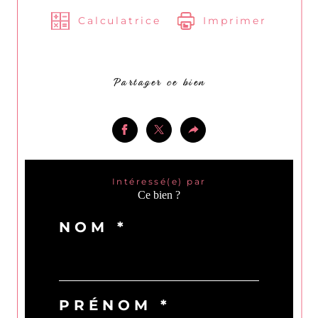
Calculatrice
Imprimer
Partager ce bien
Intéressé(e) par
Ce bien ?
NOM *
PRÉNOM *