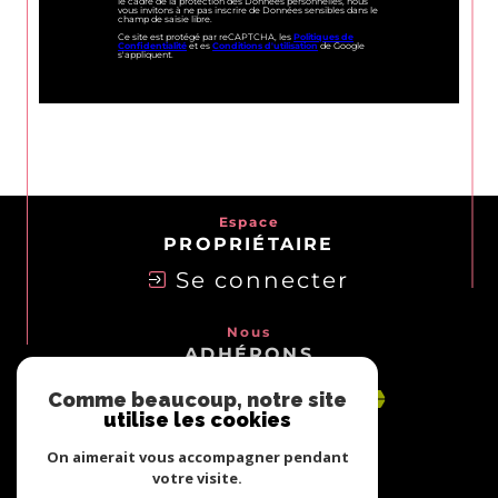
le cadre de la protection des Données personnelles, nous
vous invitons à ne pas inscrire de Données sensibles dans le
champ de saisie libre.
Ce site est protégé par reCAPTCHA, les
Politiques de
Confidentialité
et es
Conditions d'utilisation
de Google
s'appliquent.
Espace
PROPRIÉTAIRE
Se connecter
Nous
ADHÉRONS
Comme beaucoup, notre site
utilise les cookies
On aimerait vous accompagner pendant
votre visite.