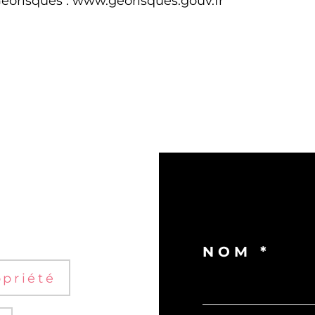
 Géorisques : www.georisques.gouv.fr
NOM *
priété