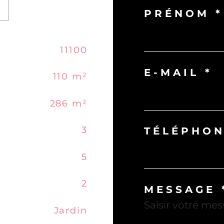
PRÉNOM *
11100
E-MAIL *
110 m²
286 m²
3
TÉLÉPHON
5
2
MESSAGE 
Jardin