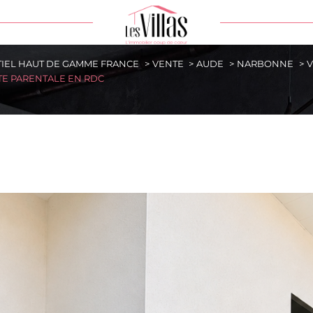
TIEL HAUT DE GAMME FRANCE
VENTE
AUDE
NARBONNE
V
e
Ville
TE PARENTALE EN RDC
DE BIEN
Référence
Rechercher