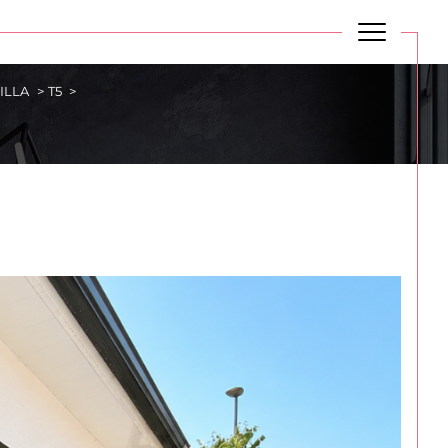
ILLA
T5
Budget
BUDGET
Plus de critères