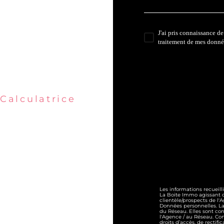
J'ai pris connaissance de
traitement de mes donné
* Champ obliga
Calculatrice
Les informations recueill
La Boite Immo agissant c
clientèle/prospects de l
Données personnelles. La 
du Réseau. Elles sont co
l'Agence / au Réseau. Con
droits d’accès, de rectifi