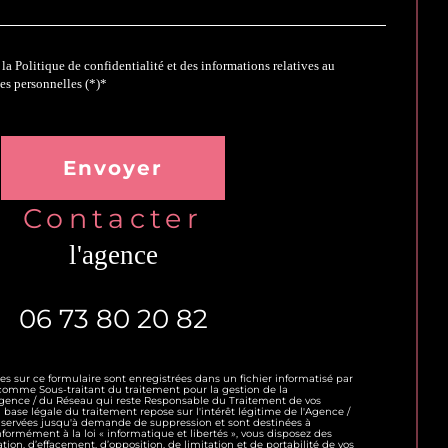
 la Politique de confidentialité et des informations relatives au
es personnelles (*)*
toire
Envoyer
contacter
l'agence
06 73 80 20 82
ies sur ce formulaire sont enregistrées dans un fichier informatisé par
omme Sous-traitant du traitement pour la gestion de la
'Agence / du Réseau qui reste Responsable du Traitement de vos
base légale du traitement repose sur l'intérêt légitime de l'Agence /
nservées jusqu'à demande de suppression et sont destinées à
formément à la loi « informatique et libertés », vous disposez des
cation, d’effacement, d’opposition, de limitation et de portabilité de vos