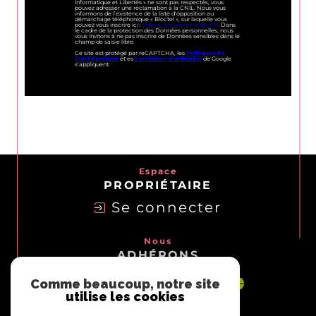
Informatique et Libertés » ne sont pas respectés, vous
pouvez adresser une réclamation à la CNIL. Nous vous
informons de l’existence de la liste d'opposition au
démarchage téléphonique « Bloctel », sur laquelle vous
pouvez vous inscrire ici :
https://www.bloctel.gouv.fr
. Dans
le cadre de la protection des Données personnelles, nous
vous invitons à ne pas inscrire de Données sensibles dans le
champ de saisie libre.
Ce site est protégé par reCAPTCHA, les
Politiques de
Confidentialité
et es
Conditions d'utilisation
de Google
s'appliquent.
Espace
PROPRIÉTAIRE
Se connecter
Nous
ADHÉRONS
Comme beaucoup, notre site
utilise les cookies