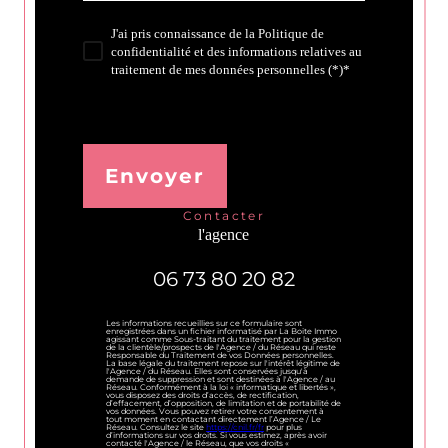
J'ai pris connaissance de la Politique de
confidentialité et des informations relatives au
traitement de mes données personnelles (*)*
* Champ obligatoire
Envoyer
contacter
l'agence
06 73 80 20 82
Les informations recueillies sur ce formulaire sont
enregistrées dans un fichier informatisé par La Boite Immo
agissant comme Sous-traitant du traitement pour la gestion
de la clientèle/prospects de l'Agence / du Réseau qui reste
Responsable du Traitement de vos Données personnelles.
La base légale du traitement repose sur l'intérêt légitime de
l'Agence / du Réseau. Elles sont conservées jusqu'à
demande de suppression et sont destinées à l'Agence / au
Réseau. Conformément à la loi « informatique et libertés »,
vous disposez des droits d’accès, de rectification,
d’effacement, d’opposition, de limitation et de portabilité de
vos données. Vous pouvez retirer votre consentement à
tout moment en contactant directement l’Agence / Le
Réseau. Consultez le site
https://cnil.fr/fr
pour plus
d’informations sur vos droits. Si vous estimez, après avoir
contacté l'Agence / le Réseau, que vos droits «