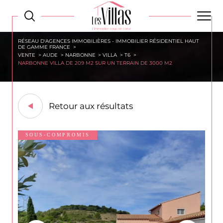
RÉSEAU D'AGENCES IMMOBILIÈRES - IMMOBILIER RÉSIDENTIEL HAUT
DE GAMME FRANCE
VENTE
AUDE
NARBONNE
VILLA
T6
NARBONNE VILLA DE 209 M2 SUR UN TERRAIN DE 3000 M2
Retour aux résultats
SOUS-COMPROMIS