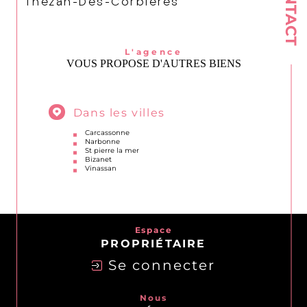
CONTACT
Thezan-Des-Corbieres
L'agence
VOUS PROPOSE D'AUTRES BIENS
Dans les villes
Carcassonne
Narbonne
St pierre la mer
Bizanet
Vinassan
Espace
PROPRIÉTAIRE
Se connecter
Nous