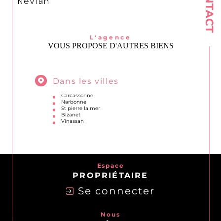
CONTACT
Nevian
L'agence
VOUS PROPOSE D'AUTRES BIENS
Dans les villes
Carcassonne
Narbonne
St pierre la mer
Bizanet
Vinassan
Espace
PROPRIÉTAIRE
Se connecter
Nous