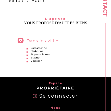
CONTACT
Salles-D-Aude
L'agence
VOUS PROPOSE D'AUTRES BIENS
Dans les villes
Carcassonne
Narbonne
St pierre la mer
Bizanet
Vinassan
Espace
PROPRIÉTAIRE
Se connecter
Nous