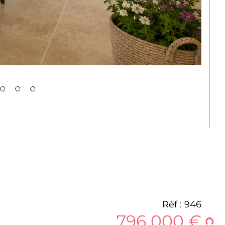
Réf : 946
796 000 €