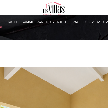
TIEL HAUT DE GAMME FRANCE
VENTE
HERAULT
BEZIERS
V
e
Ville
GE
DE BIEN
Référence
Rechercher