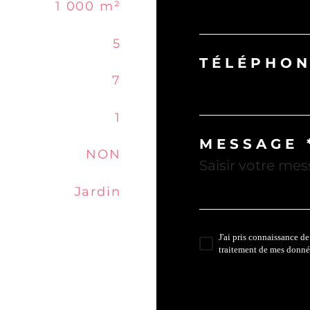
1 000 m²
5
TÉLÉPHON
7
1
MESSAGE 
NON
Jardin
J'ai pris connaissance de
traitement de mes donné
* Champ obliga