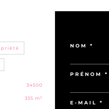
NOM *
priété
PRÉNOM *
34500
335 m²
E-MAIL *