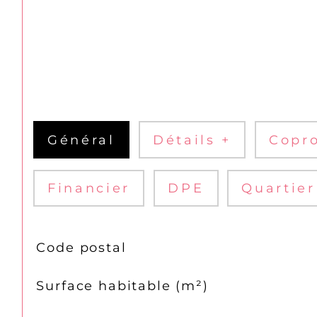
Général
Détails +
Copro
Financier
DPE
Quartier
TRAD_SIROCCO_Caracteristique
Valeurs
Code postal
Surface habitable (m²)