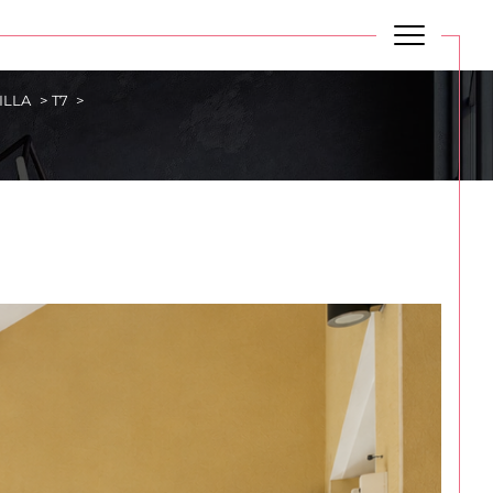
ILLA
T7
Budget
BUDGET
Plus de critères