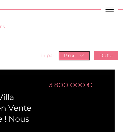
Budget
BUDGET
ES
Plus de critères
Date
Tri par
Prix
3 800 000 €
illa
en Vente
e ! Nous