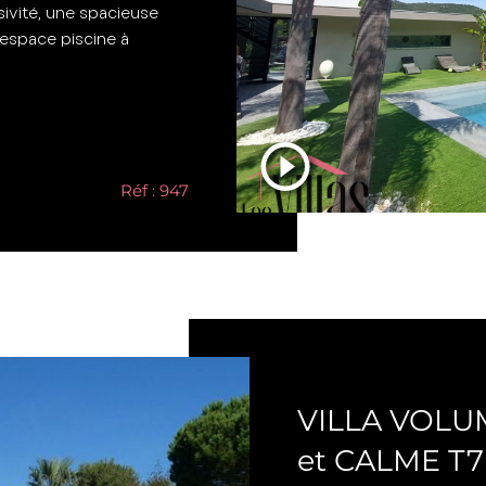
sivité, une spacieuse
espace piscine à
Réf : 947
Saint-Cyprien-Plag
VILLA VOLU
et CALME T7