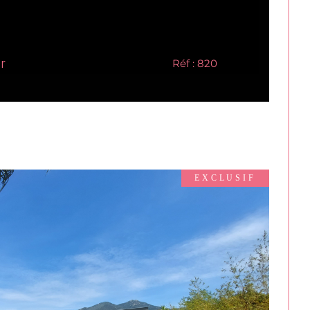
r
Réf : 820
EXCLUSIF