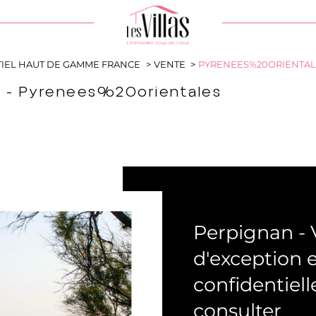
e
Ville
DE BIEN
TIEL HAUT DE GAMME FRANCE
VENTE
PYRENEES%20ORIENTAL
s - Pyrenees%20orientales
Référence
Rechercher
Perpignan ()
Perpignan - V
d'exception 
confidentiell
consulter