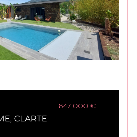
847 000 €
e (66750)
ME, CLARTE