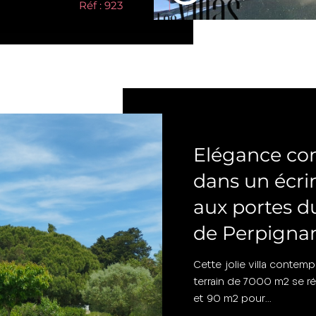
Réf : 923
Perpignan (66000)
Elégance co
dans un écri
aux portes du
de Perpigna
Cette jolie villa contem
terrain de 7000 m2 se ré
et 90 m2 pour...