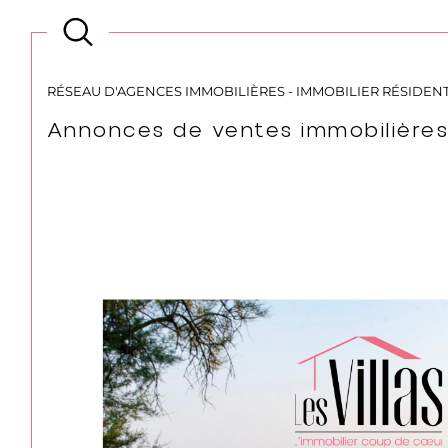
Type
Typ
VENTE
TYPE 
d'offre
de
bien
RÉSEAU D'AGENCES IMMOBILIÈRES - IMMOBILIER RÉSIDEN
Annonces de ventes immobilière