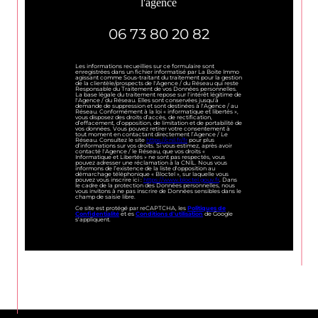
l'agence
06 73 80 20 82
Les informations recueillies sur ce formulaire sont
enregistrées dans un fichier informatisé par La Boite Immo
agissant comme Sous-traitant du traitement pour la gestion
de la clientèle/prospects de l'Agence / du Réseau qui reste
Responsable du Traitement de vos Données personnelles.
La base légale du traitement repose sur l'intérêt légitime de
l'Agence / du Réseau. Elles sont conservées jusqu'à
demande de suppression et sont destinées à l'Agence / au
Réseau. Conformément à la loi « informatique et libertés »,
vous disposez des droits d’accès, de rectification,
d’effacement, d’opposition, de limitation et de portabilité de
vos données. Vous pouvez retirer votre consentement à
tout moment en contactant directement l’Agence / Le
Réseau. Consultez le site
https://cnil.fr/fr
pour plus
d’informations sur vos droits. Si vous estimez, après avoir
contacté l'Agence / le Réseau, que vos droits «
Informatique et Libertés » ne sont pas respectés, vous
pouvez adresser une réclamation à la CNIL. Nous vous
informons de l’existence de la liste d'opposition au
démarchage téléphonique « Bloctel », sur laquelle vous
pouvez vous inscrire ici :
https://www.bloctel.gouv.fr
. Dans
le cadre de la protection des Données personnelles, nous
vous invitons à ne pas inscrire de Données sensibles dans le
champ de saisie libre.
Ce site est protégé par reCAPTCHA, les
Politiques de
Confidentialité
et es
Conditions d'utilisation
de Google
s'appliquent.